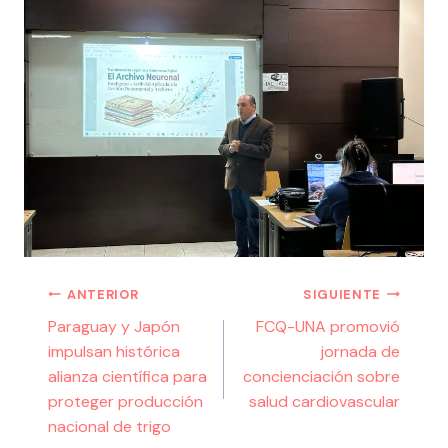
ANTERIOR
SIGUIENTE
Paraguay y Japón
FCQ-UNA promovió
impulsan histórica
jornada de
alianza científica para
concienciación sobre
proteger producción
salud cardiovascular
nacional de trigo