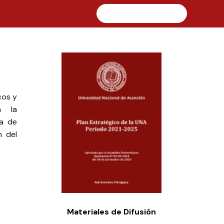
Visitar Web de la UNA
cos y
n la
za de
n del
Materiales de Difusión