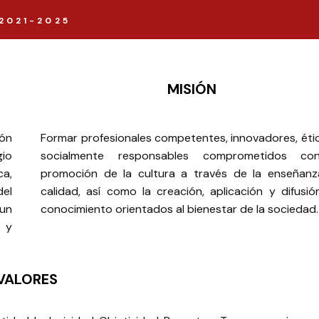
2021-2025
MISIÓN
ión
Formar profesionales competentes, innovadores, éti
gio
socialmente responsables comprometidos co
ca,
promoción de la cultura a través de la enseñan
del
calidad, así como la creación, aplicación y difusió
 un
conocimiento orientados al bienestar de la sociedad.
e y
VALORES