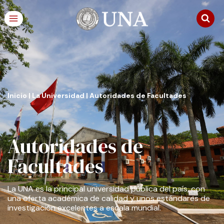
Inicio
|
La Universidad
|
Autoridades de Facultades
Autoridades de
Facultades
La UNA es la principal universidad pública del país, con
una oferta académica de calidad y unos estándares de
investigación excelentes a escala mundial.