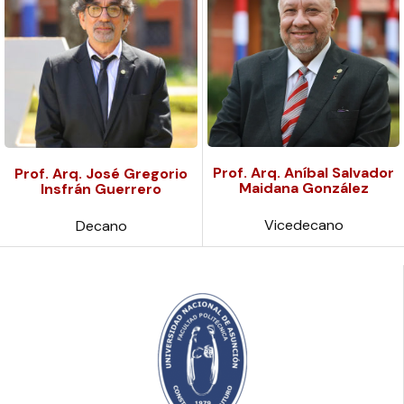
Prof. Arq. Aníbal Salvador
Prof. Arq. José Gregorio
Maidana González
Insfrán Guerrero
Vicedecano
Decano