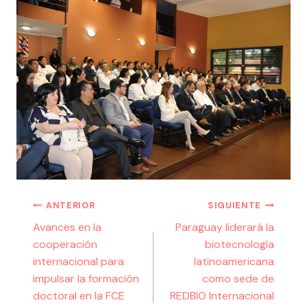
ANTERIOR
SIGUIENTE
Avances en la
Paraguay liderará la
cooperación
biotecnología
internacional para
latinoamericana
impulsar la formación
como sede de
doctoral en la FCE
REDBIO Internacional