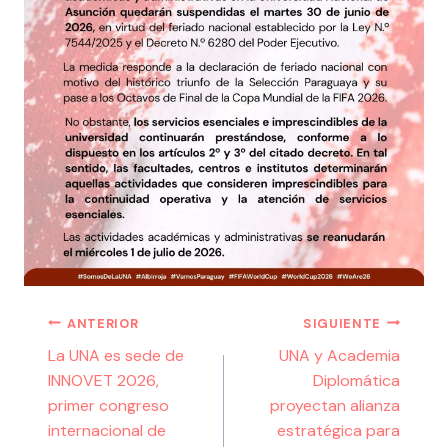
ANTERIOR
SIGUIENTE
La UNA es sede de
UNA y Academia
INNOVET 2026,
Diplomática
primer congreso
proyectan alianza
internacional de
estratégica para