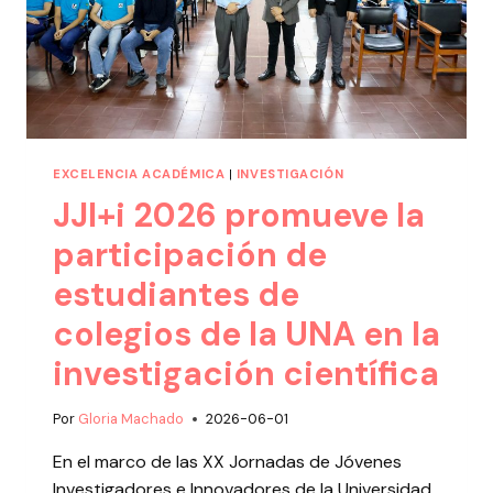
EXCELENCIA ACADÉMICA
|
INVESTIGACIÓN
JJI+i 2026 promueve la
participación de
estudiantes de
colegios de la UNA en la
investigación científica
Por
Gloria Machado
2026-06-01
En el marco de las XX Jornadas de Jóvenes
Investigadores e Innovadores de la Universidad