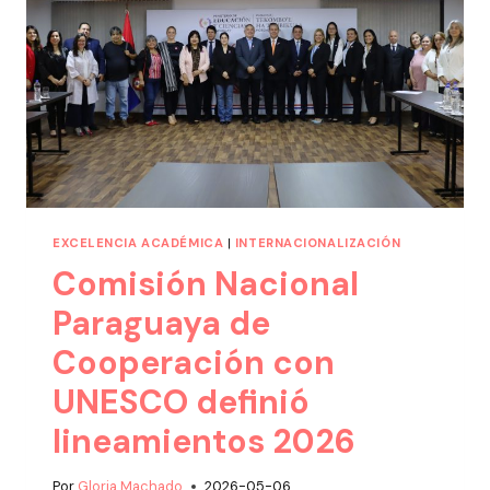
EXCELENCIA ACADÉMICA
|
INTERNACIONALIZACIÓN
Comisión Nacional
Paraguaya de
Cooperación con
UNESCO definió
lineamientos 2026
Por
Gloria Machado
2026-05-06