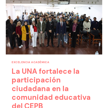
EXCELENCIA ACADÉMICA
La UNA fortalece la
participación
ciudadana en la
comunidad educativa
del CEPB