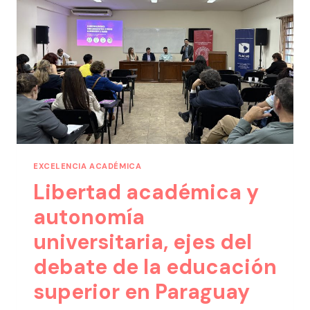
EXCELENCIA ACADÉMICA
Libertad académica y
autonomía
universitaria, ejes del
debate de la educación
superior en Paraguay